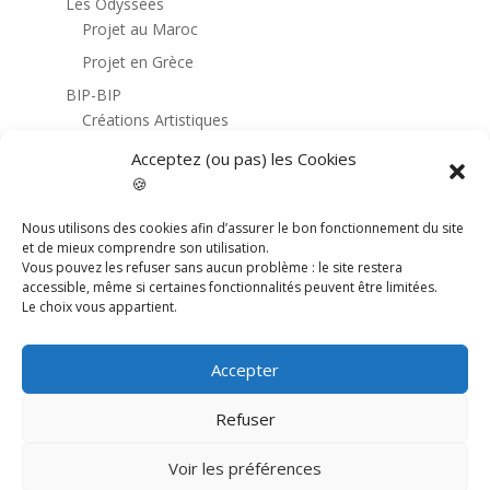
Les Odyssées
Projet au Maroc
Projet en Grèce
BIP-BIP
Créations Artistiques
Ateliers
Acceptez (ou pas) les Cookies
🍪
Radio Loco
L’association
Nous utilisons des cookies afin d’assurer le bon fonctionnement du site
Qui sommes nous ?
et de mieux comprendre son utilisation.
Vous pouvez les refuser sans aucun problème : le site restera
Actu presse
accessible, même si certaines fonctionnalités peuvent être limitées.
Le choix vous appartient.
Ressources
Contact
Accepter
Faire un don !
Refuser
Voir les préférences